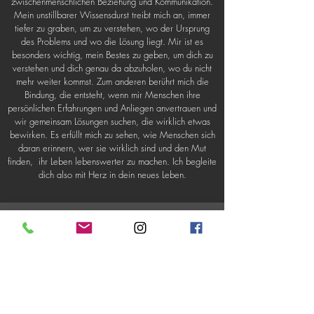
zwischenmenschlichen
Beziehung und Kommunikation.
Mein unstillbarer Wissensdurst treibt mich an, immer
tiefer zu graben, um zu verstehen, wo der Ursprung
des Problems und wo die Lösung liegt. Mir ist es
besonders wichtig, mein Bestes zu geben, um dich zu
verstehen und dich genau da abzuholen, wo du nicht
mehr weiter kommst. Zum anderen berührt mich die
Bindung, die entsteht, wenn mir Menschen ihre
persönlichen Erfahrungen und Anliegen anvertrauen und
wir gemeinsam Lösungen suchen, die wirklich etwas
bewirken. Es erfüllt mich zu sehen, wie Menschen sich
daran erinnern, wer sie wirklich sind und den Mut
finden, ihr Leben lebenswerter zu machen. Ich begleite
dich also mit Herz in dein neues Leben.
Das sind meine Ausbildungen:
An dieser Stelle möchte ich, dass du weißt, ich
werde nicht aufhören zu lernen und zu wachsen,
denn ich möchte dir immer mit bestem Wissen und
Gewissen zur Seite stehen. Diese sind meine
bisherigen Ausbildungen und weitere werden
folgen: