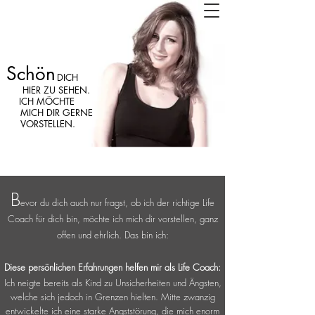
Schön
DICH
HIER
ZU SEHEN.
ICH MÖCHTE
MICH
DIR GERNE
VORSTELLEN.
B
evor du dich auch nur fragst, ob ich der richtige Life
Coach für dich bin, möchte ich mich dir vorstellen, ganz
offen und ehrlich. Das bin ich:
Diese persönlichen Erfahrungen helfen mir als Life Coach:
Ich neigte bereits als Kind zu Unsicherheiten und Ängsten,
welche sich jedoch in Grenzen hielten. Mitte zwanzig
entwickelte ich eine starke Angststörung, die mich enorm