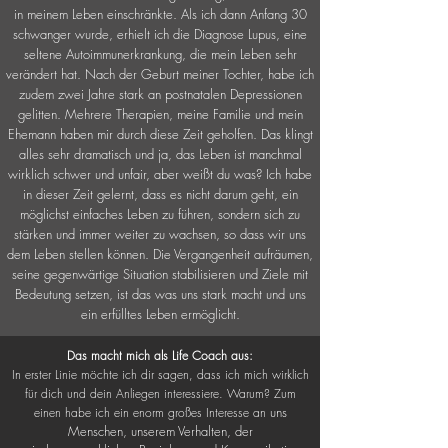
in meinem Leben einschränkte. Als ich dann Anfang 30
schwanger wurde, erhielt ich die Diagnose Lupus, eine
seltene Autoimmunerkrankung, die mein Leben sehr
verändert hat. Nach der Geburt meiner Tochter, habe ich
zudem zwei Jahre stark an postnatalen Depressionen
gelitten. Mehrere Therapien, meine Familie und mein
Ehemann haben mir durch diese Zeit geholfen. Das klingt
alles sehr dramatisch und ja, das Leben ist manchmal
wirklich schwer und unfair, aber weißt du was? Ich habe
in dieser Zeit gelernt, dass es nicht darum geht, ein
möglichst einfaches Leben zu führen, sondern sich zu
stärken und immer weiter zu wachsen, so dass wir uns
dem Leben stellen können. Die Vergangenheit aufräumen,
seine gegenwärtige Situation stabilisieren und Ziele mit
Bedeutung setzen, ist das was uns stark macht und uns
ein erfülltes Leben ermöglicht.
Das macht mich als Life Coach aus:
In erster Linie möchte ich dir sagen, dass ich mich wirklich
für dich und dein Anliegen interessiere. Warum? Zum
uns
einen habe ich ein enorm großes Interesse an
Menschen
, unserem
Verhalten
, der